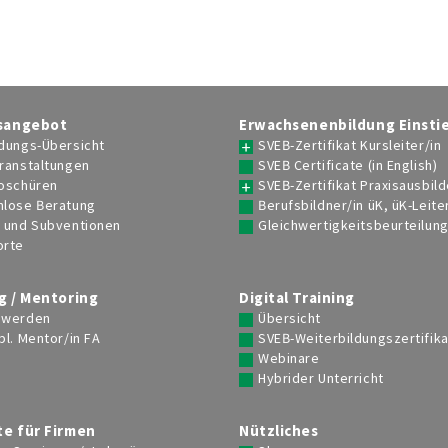
Gamification
ldner/in in Lehrbetrieben
Persönlichkeitsentfaltung – TA
Literaturtipps
ldner/in üK, üK-Leiter/in
Grundausbildung in TA und
psychosozialer Beratung
Qualitätsstandards
rtigkeitsbeurteilung
Psychosoziale/r Berater/in HFP
Linkempfehlungen
sangebot
Erwachsenenbildung Einsti
sangebot für Firmen
TA-Forum
dungs-Übersicht
SVEB-Zertifikat Kursleiter/in
ranstaltungen
SVEB Certificate (in English)
-Seminare / -Lehrgänge
roschüren
SVEB-Zertifikat Praxisausbild
nlose Beratung
Berufsbildner/in üK, üK-Leite
e und Subventionen
Gleichwertigkeitsbeurteilun
orte
g / Mentoring
Digital Training
 werden
Übersicht
bl. Mentor/in FA
SVEB-Weiterbildungszertifika
rgänge, Events, Infoveranstaltungen finden
Webinare
Hybrider Unterricht
Suchen
e für Firmen
Nützliches