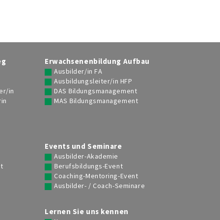
Dipl. systemischer Coach / Betriebl.
Kooperationen
 101
Mentor/in FA
Coach-Supervisor/in HFP
eg
Erwachsenenbildung Aufbau
Coaching spezialisieren
Ausbilder/in FA
Dipl. Job Coach
Ausbildungsleiter/in HFP
er/in
DAS Bildungsmanagement
Job Coach/in FA
rin
MAS Bildungsmanagement
Dipl. Business Coach
g
Personalmanagement
Events und Seminare
Ausbilder-Akademie
Ausbildungs-Übersicht
t
Berufsbildungs-Event
HR-Assistent/in HRSE
Coaching-Mentoring-Event
Ausbilder- / Coach-Seminare
HR-Fachmann / HR-Fachfrau FA
HR SmartStudy
Lernen Sie uns kennen