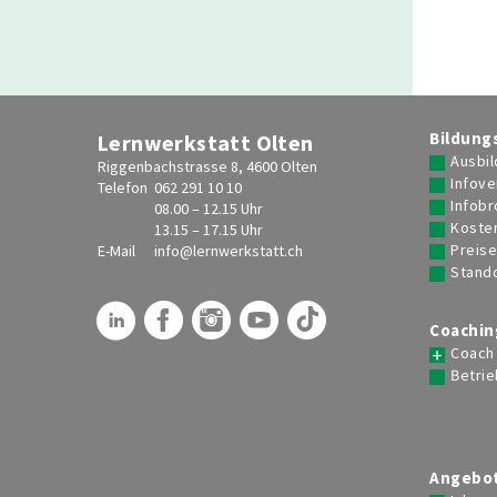
Zoom
Berufsbi
Berufsbi
Events
Gleichwe
Ausbilder-Akademie
Bildung
Lernwerkstatt Olten
Berufsbildungs-Event
Bildung
Ausbil
Riggenbachstrasse 8, 4600 Olten
Infove
Coaching-Mentoring-Event
Inhouse
Telefon
062 291 10 10
Infob
08.00 – 12.15 Uhr
TA Praxis-Akademie
Koste
13.15 – 17.15 Uhr
Preis
E-Mail
info@
lernwerkstatt.ch
HR-Akademie
Stand
Ausbilder- / Coach-Seminare
Coachin
Coach
Digital Training
Betrie
Lernwerkstatt-Live-Webinare
Leh
SVEB-Weiterbildungszertifikat KI
Digital Training Days
Angebot