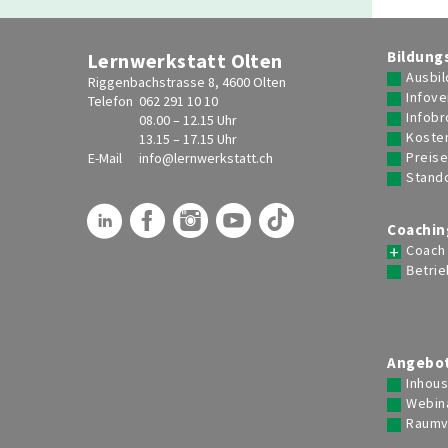
Bildung
Lernwerkstatt Olten
Ausbil
Riggenbachstrasse 8, 4600 Olten
Infove
Telefon
062 291 10 10
Infob
08.00 – 12.15 Uhr
Koste
13.15 – 17.15 Uhr
Preis
E-Mail
info@
lernwerkstatt.ch
Stand
Coachin
Coach
Betrie
Angebot
Inhou
Webin
Raumv