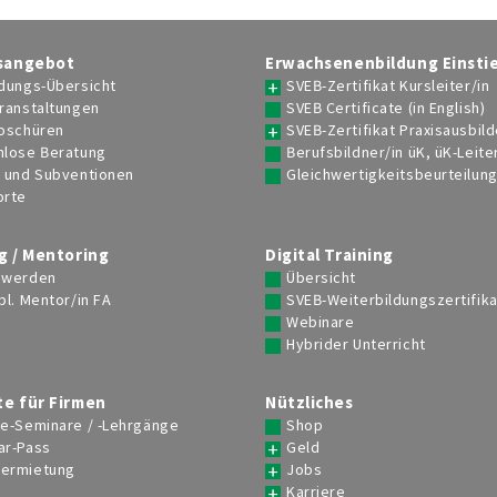
sangebot
Erwachsenenbildung Einsti
dungs-Übersicht
SVEB-Zertifikat Kursleiter/in
ranstaltungen
SVEB Certificate (in English)
roschüren
SVEB-Zertifikat Praxisausbild
nlose Beratung
Berufsbildner/in üK, üK-Leite
e und Subventionen
Gleichwertigkeitsbeurteilun
orte
g / Mentoring
Digital Training
 werden
Übersicht
bl. Mentor/in FA
SVEB-Weiterbildungszertifika
Webinare
Hybrider Unterricht
e für Firmen
Nützliches
se-Seminare / -Lehrgänge
Shop
ar-Pass
Geld
ermietung
Jobs
Karriere