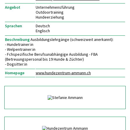
Angebot
Unternehmensführung
Outdoortraining
Hundeerziehung
Sprachen
Deutsch
Englisch
Beschreibung
Ausbildungslehrgänge (schweizweit anerkannt):
- Hundetrainer:in
- Welpentrainer:in
- Fchspezifische Berufsunabhängige Ausbildung - FBA
(Betreuungspersonal bis 19 Hunde & Züchter)
- Dogsitter:in
Homepage
www.hundezentrum-ammann.ch