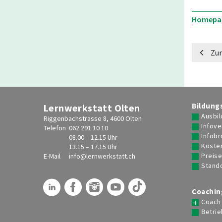
Homepa
Zur
Bildung
Lernwerkstatt Olten
Ausbil
Riggenbachstrasse 8, 4600 Olten
Infove
Telefon
062 291 10 10
Infob
08.00 – 12.15 Uhr
Koste
13.15 – 17.15 Uhr
Preis
E-Mail
info@
lernwerkstatt.ch
Stand
Coachin
Coach
Betrie