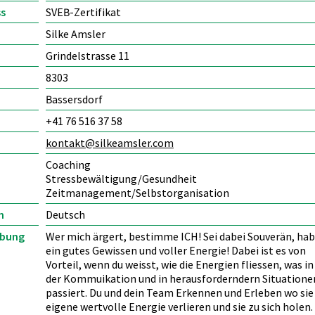
Gamification
ldner/in in Lehrbetrieben
ss
SVEB-Zertifikat
Persönlichkeitsentfaltung – TA
Literaturtipps
ldner/in üK, üK-Leiter/in
Silke Amsler
Grundausbildung in TA und
psychosozialer Beratung
Qualitätsstandards
rtigkeitsbeurteilung
Grindelstrasse 11
Psychosoziale/r Berater/in HFP
8303
Linkempfehlungen
sangebot für Firmen
TA-Forum
Bassersdorf
-Seminare / -Lehrgänge
+41 76 516 37 58
kontakt@
silkeamsler.com
Coaching
Stressbewältigung/Gesundheit
Zeitmanagement/Selbstorganisation
n
Deutsch
ibung
Wer mich ärgert, bestimme ICH! Sei dabei Souverän, hab
ein gutes Gewissen und voller Energie! Dabei ist es von
rgänge, Events, Infoveranstaltungen finden
Vorteil, wenn du weisst, wie die Energien fliessen, was in
Suchen
der Kommuikation und in herausforderndern Situatione
passiert. Du und dein Team Erkennen und Erleben wo sie
eigene wertvolle Energie verlieren und sie zu sich holen.