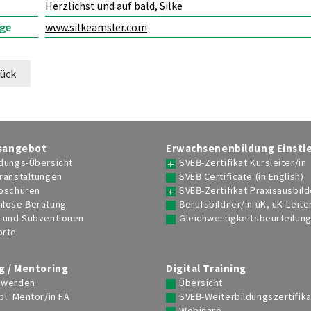
Herzlichst und auf bald, Silke
ge
www.silkeamsler.com
ück
sangebot
Erwachsenenbildung Einsti
dungs-Übersicht
SVEB-Zertifikat Kursleiter/in
ranstaltungen
SVEB Certificate (in English)
roschüren
SVEB-Zertifikat Praxisausbild
nlose Beratung
Berufsbildner/in üK, üK-Leite
e und Subventionen
Gleichwertigkeitsbeurteilun
orte
g / Mentoring
Digital Training
 werden
Übersicht
bl. Mentor/in FA
SVEB-Weiterbildungszertifika
Webinare