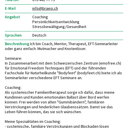
E-Mail
info@
braesi.ch
Angebot
Coaching
Persönlichkeitsentwicklung
Stressbewältigung/Gesundheit
Sprachen
Deutsch
Beschreibung
Ich bin Coach, Mentor, Therapeut, EFT-Seminarleiter
oder ganz einfach: Mutmacher und Knotenlöser.
Seminare:
In Zusammenarbeit mit dem Schweizerischen Zentrum (emofree.ch)
für Emotional Freedom Techniques (EFT) und der führenden
Fachschule für Naturheilkunde "Bodyfeet" (bodyfeet.ch) biete ich als
Seminarleiter verschiedene EFT Seminare an.
Coaching:
Als systemischer Familientherapeut sorge ich dafür, dass meine
Kundinnen und Kunden emotionalen Ballast über Bord werfen
können. Frei werden von alten "Gummibändern", familiären
Verstrickungen und hinderlichen Glaubenssätzen. Damit sie das
Leben führen können, das sie sich wünschen.
Meine Spezialitäten im Coaching:
- systemische, familiäre Verstrickungen und Blockaden lösen