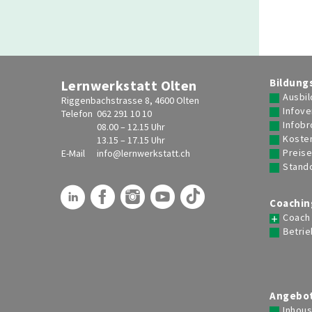
Bildung
Lernwerkstatt Olten
Ausbil
Riggenbachstrasse 8, 4600 Olten
Infove
Telefon
062 291 10 10
Infob
08.00 – 12.15 Uhr
Koste
13.15 – 17.15 Uhr
Preis
E-Mail
info@
lernwerkstatt.ch
Stand
Coachin
Coach
Betrie
Angebot
Inhou