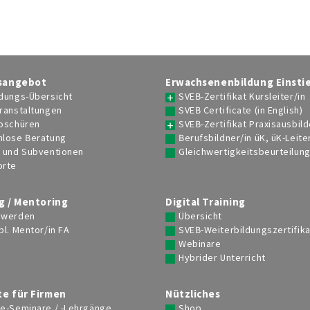
sangebot
Erwachsenenbildung Einsti
dungs-Übersicht
SVEB-Zertifikat Kursleiter/in
ranstaltungen
SVEB Certificate (in English)
roschüren
SVEB-Zertifikat Praxisausbild
nlose Beratung
Berufsbildner/in üK, üK-Leite
e und Subventionen
Gleichwertigkeitsbeurteilun
orte
g / Mentoring
Digital Training
 werden
Übersicht
bl. Mentor/in FA
SVEB-Weiterbildungszertifika
Webinare
Hybrider Unterricht
e für Firmen
Nützliches
se-Seminare / -Lehrgänge
Shop