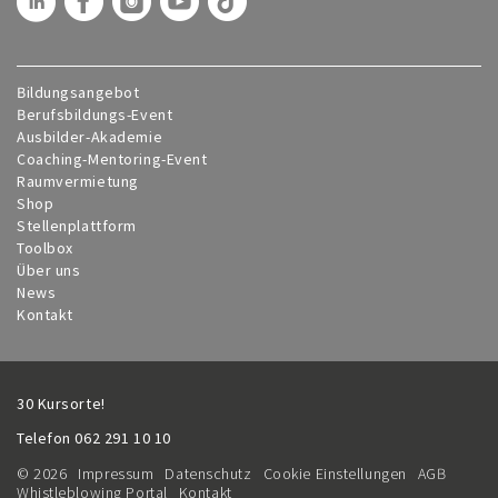
Bildungsangebot
Berufsbildungs-Event
Ausbilder-Akademie
Coaching-Mentoring-Event
Raumvermietung
Shop
Stellenplattform
Toolbox
Über uns
News
Kontakt
30 Kursorte!
Telefon
062 291 10 10
© 2026
Impressum
Datenschutz
Cookie Einstellungen
AGB
Whistleblowing Portal
Kontakt