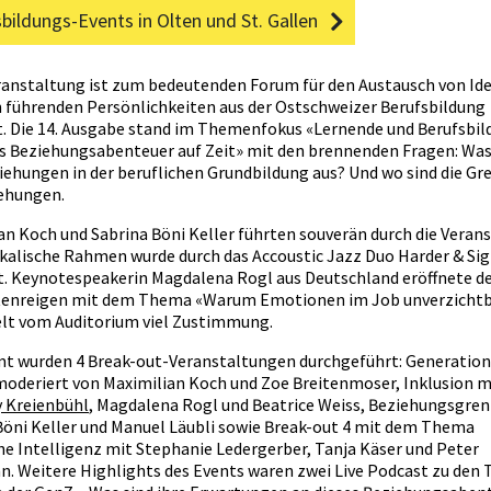
Gamification
ldner/in in Lehrbetrieben
bildungs-Events in Olten und St. Gallen
Persönlichkeitsentfaltung – TA
Literaturtipps
ldner/in üK, üK-Leiter/in
Grundausbildung in TA und
psychosozialer Beratung
ranstaltung ist zum bedeutenden Forum für den Austausch von Id
Qualitätsstandards
rtigkeitsbeurteilung
 führenden Persönlichkeiten aus der Ostschweizer Berufsbildung
Psychosoziale/r Berater/in HFP
Linkempfehlungen
t. Die 14. Ausgabe stand im Themenfokus «Lernende und Berufsbil
sangebot für Firmen
TA-Forum
es Beziehungsabenteuer auf Zeit» mit den brennenden Fragen: Wa
iehungen in der beruflichen Grundbildung aus? Und wo sind die Gr
-Seminare / -Lehrgänge
ehungen.
an Koch und Sabrina Böni Keller führten souverän durch die Veran
kalische Rahmen wurde durch das Accoustic Jazz Duo Harder & Sig
t. Keynotespeakerin Magdalena Rogl aus Deutschland eröffnete d
enreigen mit dem Thema «Warum Emotionen im Job unverzichtb
elt vom Auditorium viel Zustimmung.
t wurden 4 Break-out-Veranstaltungen durchgeführt: Generatio
oderiert von Maximilian Koch und Zoe Breitenmoser, Inklusion m
rgänge, Events, Infoveranstaltungen finden
y Kreienbühl
, Magdalena Rogl und Beatrice Weiss, Beziehungsgren
Böni Keller und Manuel Läubli sowie Break-out 4 mit dem Thema
Suchen
he Intelligenz mit Stephanie Ledergerber, Tanja Käser und Peter
. Weitere Highlights des Events waren zwei Live Podcast zu de