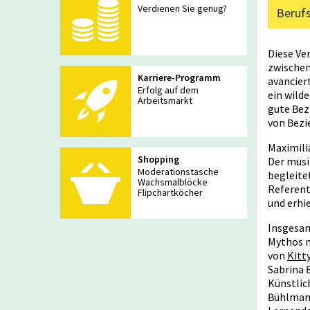
Zoom
Verdienen Sie genug?
Berufsbi
Berufs
Berufsbi
Events
Diese Ve
Gleichwe
zwischen
Ausbilder-Akademie
Karriere-Programm
avancier
Erfolg auf dem
Berufsbildungs-Event
Bildung
ein wild
Arbeitsmarkt
gute Bez
Coaching-Mentoring-Event
Inhouse
von Bezi
TA Praxis-Akademie
Maximili
Shopping
Der musi
HR-Akademie
Moderationstasche
begleite
Wachsmalblöcke
Ausbilder- / Coach-Seminare
Referent
Flipchartköcher
und erhi
Digital Training
Insgesam
Mythos m
Lernwerkstatt-Live-Webinare
Leh
von
Kitt
Sabrina 
SVEB-Weiterbildungszertifikat KI
Künstlic
Digital Training Days
Bühlmann