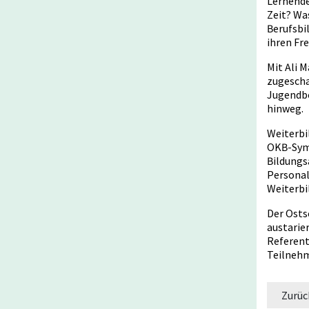
Lernende
Zeit? Wa
Berufsbi
ihren Fr
Mit Ali 
zugescha
Jugendbo
hinweg.
Weiterbi
OKB-Symp
Bildungs
Personal
Weiterbi
Der Osts
austarie
Referent
Teilnehm
Zurüc