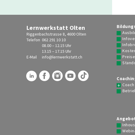
Bildung
Lernwerkstatt Olten
Ausbil
Riggenbachstrasse 8, 4600 Olten
Infove
Telefon
062 291 10 10
Infob
08.00 – 12.15 Uhr
Koste
13.15 – 17.15 Uhr
Preis
E-Mail
info@
lernwerkstatt.ch
Stand
Coachin
Coach
Betrie
Angebot
Inhou
Webin