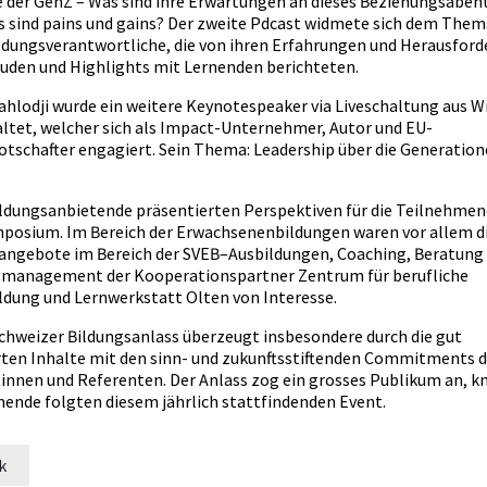
 der GenZ – Was sind ihre Erwartungen an dieses Beziehungsabent
s sind pains und gains? Der zweite Pdcast widmete sich dem Them
ldungsverantwortliche, die von ihren Erfahrungen und Herausfor
euden und Highlights mit Lernenden berichteten.
Mahlodji wurde ein weitere Keynotespeaker via Liveschaltung aus W
ltet, welcher sich als Impact-Unternehmer, Autor und EU-
tschafter engagiert. Sein Thema: Leadership über die Generatio
ldungsanbietende präsentierten Perspektiven für die Teilnehme
osium. Im Bereich der Erwachsenenbildungen waren vor allem d
angebote im Bereich der SVEB–Ausbildungen, Coaching, Beratung
management der Kooperationspartner Zentrum für berufliche
ldung und Lernwerkstatt Olten von Interesse.
chweizer Bildungsanlass überzeugt insbesondere durch die gut
rten Inhalte mit den sinn- und zukunftsstiftenden Commitments d
innen und Referenten. Der Anlass zog ein grosses Publikum an, k
ende folgten diesem jährlich stattfindenden Event.
k