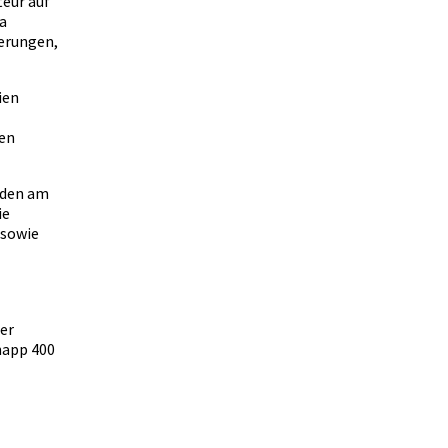
eur auf
a
derungen,
ien
nen
nden am
ie
 sowie
er
napp 400