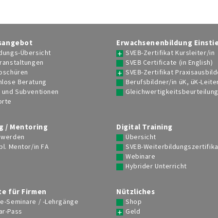
sangebot
Erwachsenenbildung Einsti
dungs-Übersicht
SVEB-Zertifikat Kursleiter/in
ranstaltungen
SVEB Certificate (in English)
roschüren
SVEB-Zertifikat Praxisausbild
nlose Beratung
Berufsbildner/in üK, üK-Leite
e und Subventionen
Gleichwertigkeitsbeurteilun
orte
g / Mentoring
Digital Training
 werden
Übersicht
bl. Mentor/in FA
SVEB-Weiterbildungszertifika
Webinare
Hybrider Unterricht
e für Firmen
Nützliches
se-Seminare / -Lehrgänge
Shop
ar-Pass
Geld