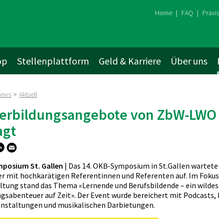
Home
|
FAQ
|
Praxi
op
Stellenplattform
Geld & Karriere
Über uns
ews
>
Aktuell
enenbildung Einstieg
ren
nzen
Erwachsenenbildung Aufb
Tipps und Tools
Arbeitgeber
Wissenshungrig
erbildungsangebote von ZbW-LWO 
ngs-Übersicht
n / Editieren
e-Programm
piegel
Ausbildungs-Übersicht
Alle Tools im Überblick
Arbeiten bei uns
Bildungsblog
agt
 trainer
lenplattform
ng-Programm
torys
ots
Ausbildungsleiter/in HFP
HR-Musterlösungen
Unterrichten bei uns
rnveranstaltungen
gsberichte
orner
DAS Bildungsmanagement
Tipps für den Online-Unterricht
Lernen bei uns
er/in)
MAS Erwachsenenbildung und
Prompten wie ein Profi
posium St. Gallen
| Das 14. OKB-Symposium in St.Gallen wartete
zelbegleitung
Bildungsmanagement
 mit hochkarätigen Referentinnen und Referenten auf. Im Fokus
Checklisten / Fachartikel
sbilder/in)
ltung stand das Thema «Lernende und Berufsbildende – ein wildes
Coaching-Tools
ificate (in English)
gsabenteuer auf Zeit». Der Event wurde bereichert mit Podcasts, 
Transaktionsanalyse (TA)
nstaltungen und musikalischen Darbietungen.
Coaching-Tools im kostenlosen
r/in FA
Ausbildungs-Übersicht