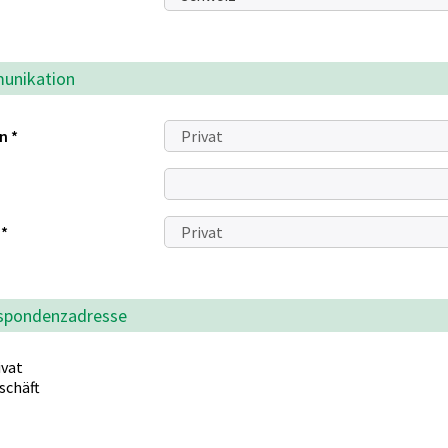
unikation
on
*
l
*
spondenzadresse
ivat
schäft