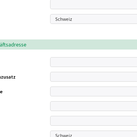
äftsadresse
nzusatz
se