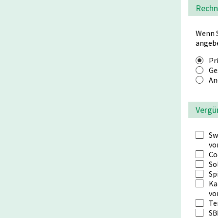
Rechn
Wenn S
angebe
Pr
Ge
An
Vergü
Sw
vo
Co
So
Sp
Ka
vo
Te
SB