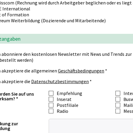
isscom (Rechnung wird durch Arbeitgeber beglichen oder es liegt
E International
t of Formation
reum Weiterbildung (Dozierende und Mitarbeitende)
zangaben
h abonniere den kostenlosen Newsletter mit News und Trends zur
bestellt werden)
h akzeptiere die allgemeinen
Geschäftsbedingungen
*
h akzeptiere die
Datenschutzbestimmungen
*
Empfehlung
Inte
rden Sie auf uns
rksam? *
Inserat
Bus
Postfiliale
Mail
Radio
Mes
kung zur
dung