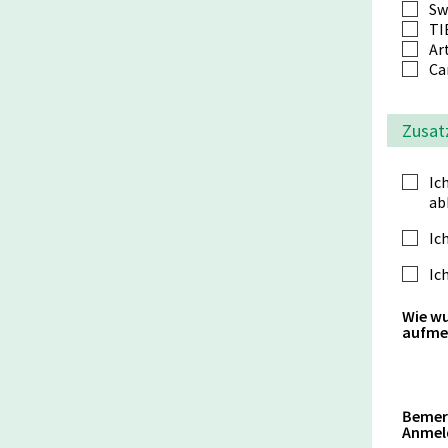
Sw
TI
Ar
Ca
Zusat
Ic
ab
Ic
Ic
Wie wu
aufme
Bemer
Anmel