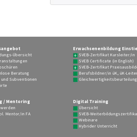
sangebot
Erwachsenenbildung Einsti
dungs-Übersicht
SVEB-Zertifikat Kursleiter/in
ranstaltungen
SVEB Certificate (in English)
roschüren
SVEB-Zertifikat Praxisausbild
nlose Beratung
Berufsbildner/in üK, üK-Leite
e und Subventionen
Gleichwertigkeitsbeurteilun
orte
g / Mentoring
Digital Training
 werden
Übersicht
bl. Mentor/in FA
SVEB-Weiterbildungszertifika
Webinare
Hybrider Unterricht