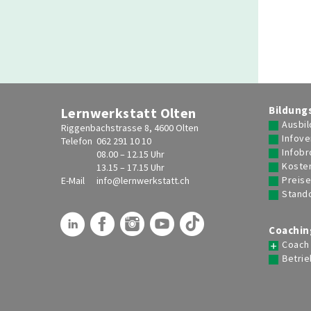
Bildung
Lernwerkstatt Olten
Ausbil
Riggenbachstrasse 8, 4600 Olten
Infove
Telefon
062 291 10 10
Infob
08.00 – 12.15 Uhr
Koste
13.15 – 17.15 Uhr
Preis
E-Mail
info@
lernwerkstatt.ch
Stand
Coachin
Coach
Betrie