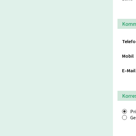
Komm
Telef
Mobil
E–Mai
Korre
Pr
Ge