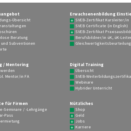
Gamification
ldner/in in Lehrbetrieben
Persönlichkeitsentfaltung – TA
Literaturtipps
ldner/in üK, üK-Leiter/in
sangebot
Erwachsenenbildung Einsti
Grundausbildung in TA und
dungs-Übersicht
SVEB-Zertifikat Kursleiter/in
psychosozialer Beratung
Qualitätsstandards
rtigkeitsbeurteilung
ranstaltungen
SVEB Certificate (in English)
Psychosoziale/r Berater/in HFP
roschüren
SVEB-Zertifikat Praxisausbild
Linkempfehlungen
nlose Beratung
Berufsbildner/in üK, üK-Leite
sangebot für Firmen
TA-Forum
e und Subventionen
Gleichwertigkeitsbeurteilun
-Seminare / -Lehrgänge
orte
g / Mentoring
Digital Training
 werden
Übersicht
bl. Mentor/in FA
SVEB-Weiterbildungszertifika
Webinare
Hybrider Unterricht
e für Firmen
Nützliches
rgänge, Events, Infoveranstaltungen finden
se-Seminare / -Lehrgänge
Shop
Suchen
ar-Pass
Geld
ermietung
Jobs
Karriere