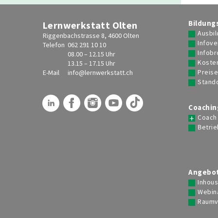
Zoom
Berufsbi
Berufsbi
Bildung
Lernwerkstatt Olten
Events
Ausbil
Riggenbachstrasse 8, 4600 Olten
Gleichwe
Infove
Telefon
062 291 10 10
Ausbilder-Akademie
Infob
08.00 – 12.15 Uhr
Koste
13.15 – 17.15 Uhr
Berufsbildungs-Event
Bildung
Preis
E-Mail
info@
lernwerkstatt.ch
Coaching-Mentoring-Event
Inhouse
Stand
TA Praxis-Akademie
Coachin
HR-Akademie
Coach
Betrie
Ausbilder- / Coach-Seminare
Digital Training
Angebot
Lernwerkstatt-Live-Webinare
Leh
Inhou
SVEB-Weiterbildungszertifikat KI
Webin
Raumv
Digital Training Days