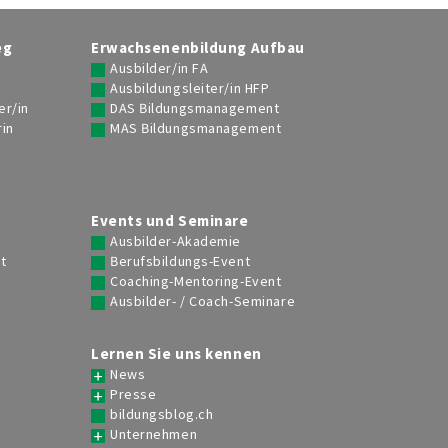
Dipl. systemischer Coach / Betriebl.
Kooperationen
 101
Mentor/in FA
eg
Erwachsenenbildung Aufbau
Coach-Supervisor/in HFP
Ausbilder/in FA
Ausbildungsleiter/in HFP
er/in
DAS Bildungsmanagement
Coaching spezialisieren
rin
MAS Bildungsmanagement
g
Dipl. Job Coach
Job Coach/in FA
Events und Seminare
Dipl. Business Coach
Ausbilder-Akademie
t
Berufsbildungs-Event
Coaching-Mentoring-Event
Personalmanagement
Ausbilder- / Coach-Seminare
Ausbildungs-Übersicht
Lernen Sie uns kennen
HR-Assistent/in HRSE
News
HR-Fachmann / HR-Fachfrau FA
Presse
bildungsblog.ch
HR SmartStudy
Unternehmen